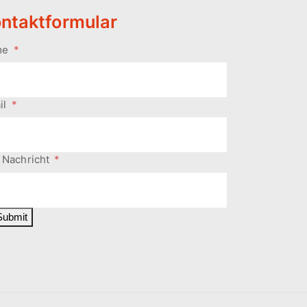
ntaktformular
me
*
il
*
 Nachricht
*
Submit