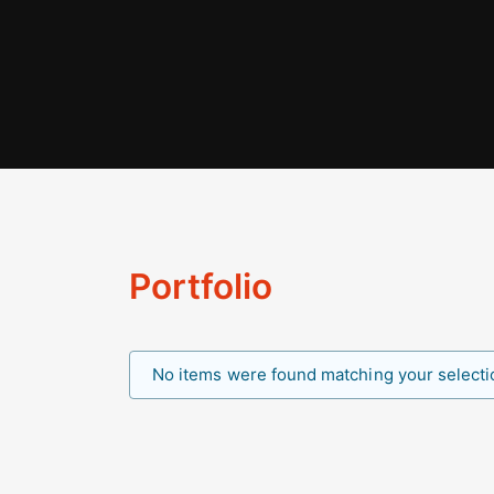
Portfolio
No items were found matching your selecti